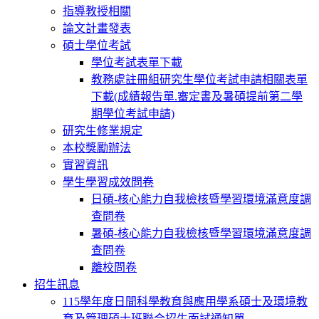
指導教授相關
論文計畫發表
碩士學位考試
學位考試表單下載
教務處註冊組研究生學位考試申請相關表單
下載(成績報告單.審定書及暑碩提前第二學
期學位考試申請)
研究生修業規定
本校獎勵辦法
實習資訊
學生學習成效問卷
日碩-核心能力自我檢核暨學習環境滿意度調
查問卷
暑碩-核心能力自我檢核暨學習環境滿意度調
查問卷
離校問卷
招生訊息
115學年度日間科學教育與應用學系碩士及環境教
育及管理碩士班聯合招生面試通知單